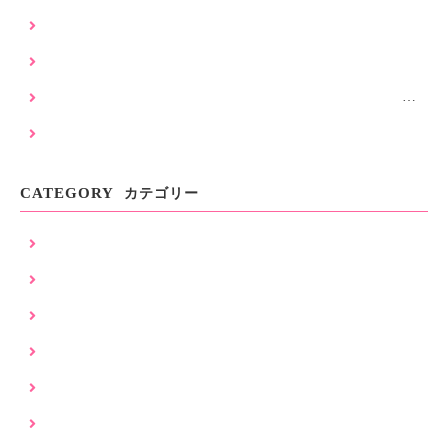
建築材料の不足について
浜松市耐震補強工事補助金について
浜松市令和8年度耐震補強工事補助金申請受付スタート致し
ました。
令和8年度 耐震補強工事のご相談受付を開始いたしました
CATEGORY
カテゴリー
SW (26)
SW工法 (31)
イベント (16)
ガレージ (7)
マンション (10)
リノベーション (4)