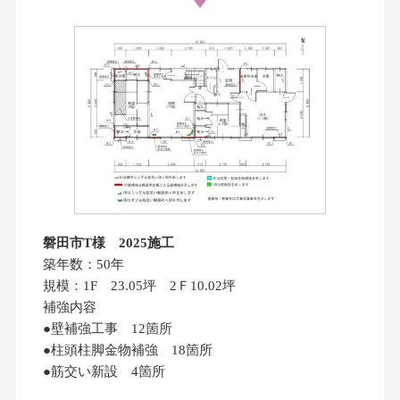
磐田市T様 2025施工
築年数：50年
規模：1F 23.05坪 2Ｆ10.02坪
補強内容
●壁補強工事 12箇所
●柱頭柱脚金物補強 18箇所
●筋交い新設 4箇所