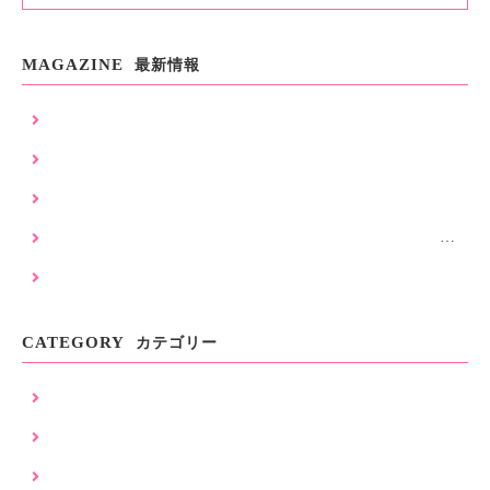
MAGAZINE
最新情報
暑さ対策工事
建築材料の不足について
浜松市耐震補強工事補助金について
浜松市令和8年度耐震補強工事補助金申請受付スタート致し
ました。
令和8年度 耐震補強工事のご相談受付を開始いたしました
CATEGORY
カテゴリー
SW (26)
SW工法 (31)
イベント (16)