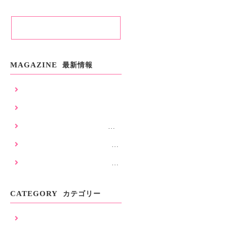
ブログ一覧
MAGAZINE
最新情報
暑さ対策工事
建築材料の不足について
浜松市耐震補強工事補助金に
ついて
浜松市令和8年度耐震補強工事
補助金申請受付スタート致し
令和8年度 耐震補強工事のご
ました。
相談受付を開始いたしました
CATEGORY
カテゴリー
SW (26)